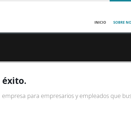
INICIO
SOBRE N
avanzar.
e
éxito.
progreso.
a empresa para empresarios y empleados que bu
avanzar.