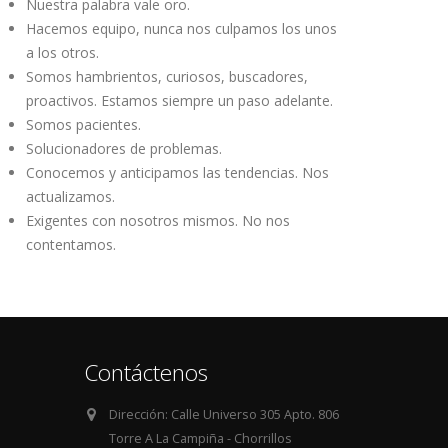
Nuestra palabra vale oro.
Hacemos equipo, nunca nos culpamos los unos
a los otros.
Somos hambrientos, curiosos, buscadores,
proactivos. Estamos siempre un paso adelante.
Somos pacientes.
Solucionadores de problemas.
Conocemos y anticipamos las tendencias. Nos
actualizamos.
Exigentes con nosotros mismos. No nos
contentamos.
Contáctenos
Dirección:
Calle Universo 305 Apto. 806
Torre A La Campiña - Chorrillos