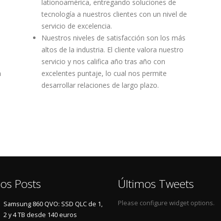
lationoamérica, entregando soluciones de
tecnología a nuestros clientes con un nivel de
servicio de excelencia.
Nuestros niveles de satisfacción son los más
altos de la industria. El cliente valora nuestro
servicio y nos califica año tras año con
n
excelentes puntaje, lo cual nos permite
desarrollar relaciones de largo plazo.
os Posts
Últimos Tweets
Please configure widget options.
Samsung 860 QVO: SSD QLC de 1,
2 y 4 TB desde 140 euros